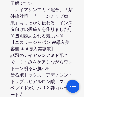
了解です✨
「ナイアシンアミド配合」「紫
外線対策」「トーンアップ効
果」もしっかり伝わる、インス
タ向けの投稿文を作りました👇
🌸透明感あふれる素肌へ🌸
【ニスリージャパン W導入美
容液 ✙ A導入美容液】
話題の
ナイアシンアミド
配合
で、くすみをケアしながらワン
トーン明るい肌へ✨
塗るボトックス・アデノシン・
トリプルヒアルロン酸・マルチ
ペプチドが、ハリと弾力をサポ
ート💧
さらに
UVプロテクション機能
で、紫外線ダメージからしっか
りガード☀️