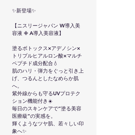
✨新登場✨
【ニスリージャパン W導入美
容液 ✙ A導入美容液】
塗るボトックス×アデノシン×
トリプルヒアルロン酸×マルチ
ペプチド成分配合💧
肌のハリ・弾力をぐっと引き上
げ、つるんとしたなめらか肌
へ。
紫外線からも守るUVプロテク
ション機能付き☀️
毎日のスキンケアで“塗る美容
医療級”の実感を。
輝くようなツヤ肌、若々しい印
象へ✨